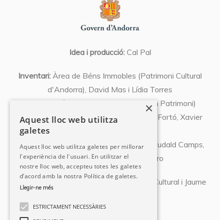
Idea i producció:
Cal Pal
Inventari:
Àrea de Béns Immobles (Patrimoni Cultural
d'Andorra), David Mas i Lídia Torres
Coordinació:
Xavier Llovera (Expert en Patrimoni)
×
Textos:
Olivier Codina, Josep Font, Abel Fortó, Xavier
Aquest lloc web utilitza
galetes
Llovera, Susanna Vela,
Albert Pujal, Miquel Orovio, David Mas, Eudald Camps,
Aquest lloc web utilitza galetes per millorar
l'experiència de l'usuari. En utilitzar el
Pedro Azara, Natàlia Chocarro
nostre lloc web, accepteu totes les galetes
d’acord amb la nostra Política de galetes.
Fotografies:
Departament de Patrimoni Cultural i Jaume
Llegir-ne més
Riba
ESTRICTAMENT NECESSÀRIES