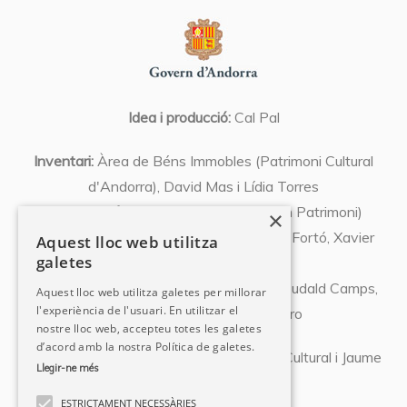
Idea i producció:
Cal Pal
Inventari:
Àrea de Béns Immobles (Patrimoni Cultural
d'Andorra), David Mas i Lídia Torres
Coordinació:
Xavier Llovera (Expert en Patrimoni)
×
Textos:
Olivier Codina, Josep Font, Abel Fortó, Xavier
Aquest lloc web utilitza
galetes
Llovera, Susanna Vela,
Albert Pujal, Miquel Orovio, David Mas, Eudald Camps,
Aquest lloc web utilitza galetes per millorar
l'experiència de l'usuari. En utilitzar el
Pedro Azara, Natàlia Chocarro
nostre lloc web, accepteu totes les galetes
d’acord amb la nostra Política de galetes.
Fotografies:
Departament de Patrimoni Cultural i Jaume
Llegir-ne més
Riba
ESTRICTAMENT NECESSÀRIES