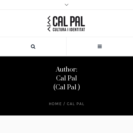
Author:
Cal Pal
(Cal Pal )
HOME
/
CAL PAL