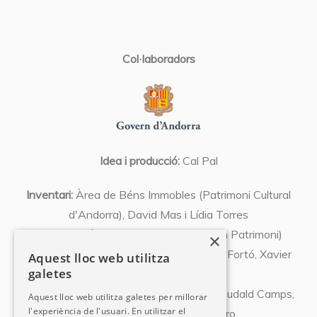
Col·laboradors
Idea i producció:
Cal Pal
Inventari:
Àrea de Béns Immobles (Patrimoni Cultural
d'Andorra), David Mas i Lídia Torres
Coordinació:
Xavier Llovera (Expert en Patrimoni)
×
Textos:
Olivier Codina, Josep Font, Abel Fortó, Xavier
Aquest lloc web utilitza
galetes
Llovera, Susanna Vela,
Albert Pujal, Miquel Orovio, David Mas, Eudald Camps,
Aquest lloc web utilitza galetes per millorar
l'experiència de l'usuari. En utilitzar el
Pedro Azara, Natàlia Chocarro