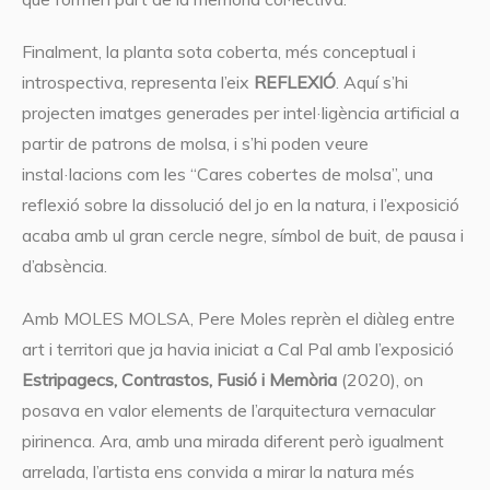
Finalment, la planta sota coberta, més conceptual i
introspectiva, representa l’eix
REFLEXIÓ
. Aquí s’hi
projecten imatges generades per intel·ligència artificial a
partir de patrons de molsa, i s’hi poden veure
instal·lacions com les “Cares cobertes de molsa”, una
reflexió sobre la dissolució del jo en la natura, i l’exposició
acaba amb ul gran cercle negre, símbol de buit, de pausa i
d’absència.
Amb MOLES MOLSA, Pere Moles reprèn el diàleg entre
art i territori que ja havia iniciat a Cal Pal amb l’exposició
Estripagecs, Contrastos, Fusió i Memòria
(2020), on
posava en valor elements de l’arquitectura vernacular
pirinenca. Ara, amb una mirada diferent però igualment
arrelada, l’artista ens convida a mirar la natura més