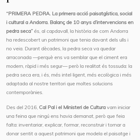
“PRIMERA PEDRA. La primera acció paisatgística, social
i cultural a Andorra. Balanç de 10 anys d’intervencions en
pedra seca”
és, al capdavall, la història de com Andorra
ha redescobert un patrimoni que tenia davant dels ulls i
no veia. Durant dècades, la pedra seca va quedar
arraconada —perquè ens va semblar que el ciment era
modern, ràpid i més segur— però la realitat és tossuda: la
pedra seca era, i és, més intel·ligent, més ecològica i més
adaptada al nostre territori que moltes solucions
contemporànies.
Des del 2016,
Cal Pal i el Ministeri de Cultura
vam iniciar
una feina que ningú ens havia demanat, però que feia
falta: inventariar, explicar, formar, reconstruir i tornar a
donar sentit a aquest patrimoni que modela el paisatge i