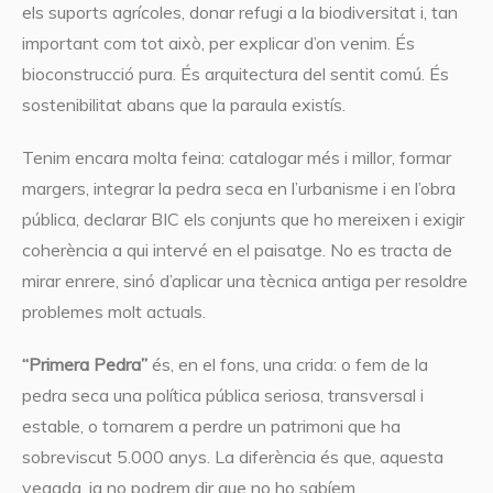
els suports agrícoles, donar refugi a la biodiversitat i, tan
important com tot això, per explicar d’on venim. És
bioconstrucció pura. És arquitectura del sentit comú. És
sostenibilitat abans que la paraula existís.
Tenim encara molta feina: catalogar més i millor, formar
margers, integrar la pedra seca en l’urbanisme i en l’obra
pública, declarar BIC els conjunts que ho mereixen i exigir
coherència a qui intervé en el paisatge. No es tracta de
mirar enrere, sinó d’aplicar una tècnica antiga per resoldre
problemes molt actuals.
“Primera Pedra”
és, en el fons, una crida: o fem de la
pedra seca una política pública seriosa, transversal i
estable, o tornarem a perdre un patrimoni que ha
sobreviscut 5.000 anys. La diferència és que, aquesta
vegada, ja no podrem dir que no ho sabíem.