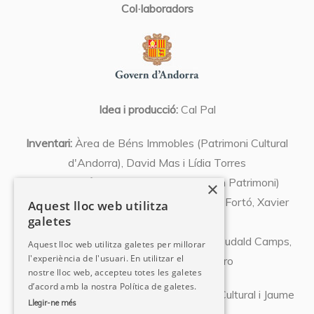
Col·laboradors
Idea i producció:
Cal Pal
Inventari:
Àrea de Béns Immobles (Patrimoni Cultural
d'Andorra), David Mas i Lídia Torres
Coordinació:
Xavier Llovera (Expert en Patrimoni)
×
Textos:
Olivier Codina, Josep Font, Abel Fortó, Xavier
Aquest lloc web utilitza
galetes
Llovera, Susanna Vela,
Albert Pujal, Miquel Orovio, David Mas, Eudald Camps,
Aquest lloc web utilitza galetes per millorar
l'experiència de l'usuari. En utilitzar el
Pedro Azara, Natàlia Chocarro
nostre lloc web, accepteu totes les galetes
d’acord amb la nostra Política de galetes.
Fotografies:
Departament de Patrimoni Cultural i Jaume
Llegir-ne més