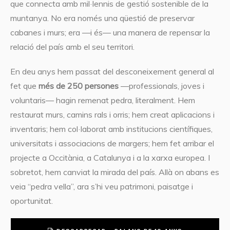
que connecta amb mil·lennis de gestió sostenible de la
muntanya. No era només una qüestió de preservar
cabanes i murs; era —i és— una manera de repensar la
relació del país amb el seu territori.
En deu anys hem passat del desconeixement general al
fet que
més de 250 persones
—professionals, joves i
voluntaris— hagin remenat pedra, literalment. Hem
restaurat murs, camins rals i orris; hem creat aplicacions i
inventaris; hem col·laborat amb institucions científiques,
universitats i associacions de margers; hem fet arribar el
projecte a Occitània, a Catalunya i a la xarxa europea. I
sobretot, hem canviat la mirada del país. Allà on abans es
veia “pedra vella”, ara s’hi veu patrimoni, paisatge i
oportunitat.