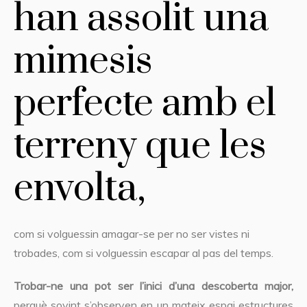
han assolit una
mimesis
perfecte amb el
terreny que les
envolta,
com si volguessin amagar-se per no ser vistes ni
trobades, com si volguessin escapar al pas del temps.
Trobar-ne una pot ser l’inici d’una descoberta major,
perquè sovint s’observen en un mateix espai estructures