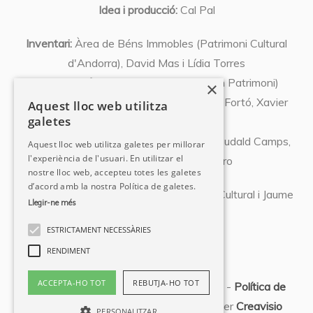
Idea i producció:
Cal Pal
Inventari:
Àrea de Béns Immobles (Patrimoni Cultural
d'Andorra), David Mas i Lídia Torres
Coordinació:
Xavier Llovera (Expert en Patrimoni)
×
Textos:
Olivier Codina, Josep Font, Abel Fortó, Xavier
Aquest lloc web utilitza
galetes
Llovera, Susanna Vela,
Albert Pujal, Miquel Orovio, David Mas, Eudald Camps,
Aquest lloc web utilitza galetes per millorar
l'experiència de l'usuari. En utilitzar el
Pedro Azara, Natàlia Chocarro
nostre lloc web, accepteu totes les galetes
d’acord amb la nostra Política de galetes.
Fotografies:
Departament de Patrimoni Cultural i Jaume
Llegir-ne més
Riba
ESTRICTAMENT NECESSÀRIES
RENDIMENT
ACCEPTA-HO TOT
REBUTJA-HO TOT
Copyright - Cal Pal © 2023 -
Avís legal
-
Política de
privacitat
- Branding i Web realitzats per
Creavisio
PERSONALITZAR