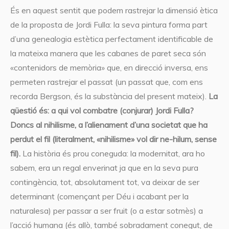
És en aquest sentit que podem rastrejar la dimensió ètica
de la proposta de Jordi Fulla: la seva pintura forma part
d’una genealogia estètica perfectament identificable de
la mateixa manera que les cabanes de paret seca són
«contenidors de memòria» que, en direcció inversa, ens
permeten rastrejar el passat (un passat que, com ens
recorda Bergson, és la substància del present mateix).
La
qüestió és: a qui vol combatre (conjurar) Jordi Fulla?
Doncs al nihilisme, a l’alienament d’una societat que ha
perdut el fil (literalment, «nihilisme» vol dir ne-hilum, sense
fil).
La història és prou coneguda: la modernitat, ara ho
sabem, era un regal enverinat ja que en la seva pura
contingència, tot, absolutament tot, va deixar de ser
determinant (començant per Déu i acabant per la
naturalesa) per passar a ser fruit (o a estar sotmès) a
l’acció humana (és allò, també sobradament conegut, de