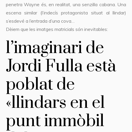
penetra Wayne és, en realitat, una senzilla cabana. Una
escena similar (l’indecís protagonista situat al llindar)
s’esdevé a l’entrada d’una cova…
Dèiem que les imatges matricials són inevitables:
l’imaginari de
Jordi Fulla està
poblat de
«llindars en el
punt immòbil