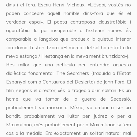
dins i el fora. Escriu Henri Michaux: «L’Espai, vostès no
poden concebre aquell horrible dins-fora que és el
verdader espai». El poeta contraposa claustrofòbia i
agorafòbia: la por insuperable a l’exterior només és
comparable a l’angoixa que produeix la quietud interior
(proclama Tristan Tzara: «El mercat del sol ha entrat a la
meva estança / I l’estança en la meva ment brunzidora»).
Res millor que una pel·lícula per entendre aquesta
dialèctica fonamental: The Searchers (traduïda a l’Estat
Espanyol com a Centauros del Desierto) de John Ford. El
film, segons el director, «és la tragèdia d’un solitari. És un
home que va tornar de la guerra de Secessió,
probablement va marxar a Mèxic, va arribar a ser un
bandit, probablement va lluitar per Juárez o per a
Maximiliano, més probablement per a Maximiliano si fem
cas a la medalla. Era exactament un solitari natural; mai