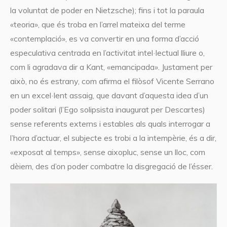
la voluntat de poder en Nietzsche); fins i tot la paraula
«teoria», que és troba en l’arrel mateixa del terme
«contemplació», es va convertir en una forma d’acció
especulativa centrada en l’activitat intel·lectual lliure o,
com li agradava dir a Kant, «emancipada». Justament per
això, no és estrany, com afirma el filòsof Vicente Serrano
en un excel·lent assaig, que davant d’aquesta idea d’un
poder solitari (l’Ego solipsista inaugurat per Descartes)
sense referents externs i estables als quals interrogar a
l’hora d’actuar, el subjecte es trobi a la intempèrie, és a dir,
«exposat al temps», sense aixopluc, sense un lloc, com
dèiem, des d’on poder combatre la disgregació de l’ésser.