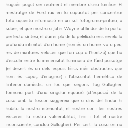
hagués pogut ser realment el membre d’una família». El
mestratge de Ford rau en la capacitat per concentrar
tota aquesta informació en un sol fotograma-pintura, a
saber, el que mostra a John Wayne al llindar de la porta:
perfecta síntesi, el darrer pla de la pel•lícula ens revela la
profunda intimitat d’un home (només un home: va a peu,
res de muntures veloces que fan cap a l’horitzó) que ha
d’escollir entre la immensitat lluminosa de l’àrid paisatge
(el desert és un dels espais físics més abstractes que
hom és capaç d’imaginar) i l’obscuritat hermètica de
l’interior domèstic, un lloc que, segons Tag Gallagher,
formaria part d’una singular equació («L’equació de la
casa amb la foscor suggereix que a dins del llindar hi
habita la nostra interioritat, el nostre cor i les nostres
vísceres, la nostra vulnerabilitat, fins i tot el nostre
inconscient», conclou Gallagher). Per cert: la casa on no