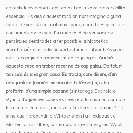
on resistir els embats del temps i de la seva irreversibilitat
essencial. És des d’aquest racó on hom imagina alguna
forma de «resistència íntima» capaç, com diu Esquirol, de
conjurar els excessos d’un món àvid de sensacions
perpètues destinades a fer possible la hipotètica
«realització» d’un individu perfectament alienat. Avui per
avui, l’ecologia ha transmutat en «egologia».
Ara bé:
aquesta casa on trobar recer no és cap palau. De fet, ni
tan sols és una gran casa. Es tracta, com dèiem, d’un
refugi mínim (només cal encabir-hi l’ésser) o, si ho
preferim, d’una simple cabana
(s’interroga Bachelard:
«Quina d’aquestes coses és més real: la casa on dormo o
la casa on, en dormir, me’n vaig fidelment a somniar?»). I
si no que li preguntin a Wittgenstein i a Heidegger, a
Mahler i a Strindberg, a Bernard Shaw i a Virginia Woolf
o, en darrera instància, a Thoreau: a la seva cabana del