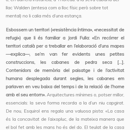
llac Walden (entesa com a lloc físic però sobre tot
mental) no li calia més d’una estança.
Esbossem un territori («resistència íntima», «necessitat de
refugi») que li és familiar a Jordi Fulla: «En recórrer el
territori català per a treballar en l’elaboració d’uns mapes
—explica—, se’m van fer evidents unes petites
construccions, les cabanes de pedra seca […].
Contenidors de memòria del paisatge i de l’activitat
humana desplegada durant segles, les cabanes em
parlaven en veu baixa del temps i de la relació de l’home
amb el seu entorn».
Arquitectures mínimes o, potser millor,
essencials: la seva forma recorda a la d’un niu capgirat.
De nou, Esquirol ens regala una valuosa pista: «La casa
és la concavitat de l’aixopluc, de la mateixa manera que
el bol fet amb les mans ho és del do. El teulat de la casa