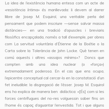
La idea de l’existència humana entesa com un acte de
«resistència íntima» és manllevada: li devem al darrer
llibre de Josep M. Esquirol, una veritable perla del
pensament que podem inscriure —sense salvar massa
distàncies— en una tradició d’opuscles i breviaris
filosòfics encapçalada, només a tall d’exemple, per obres
com La servitud voluntària d’Étienne de la Boétie o la
Carta sobre la Tolerància de John Locke. Què tenen en
comú aquests i altres «assajos mínims»? Doncs que
compten amb una idea nuclear (o «força»)
extremadament poderosa. En el cas que ens ocupa,
l’epicentre conceptual cal cercar-lo en la constatació d’un
fet ineludible: la disgregació de l’ésser. Josep M. Esquirol
ens ho explica de manera ben didàctica: «[És] com si les
forces centrífugues del no-res volguessin saber fins on
l’home és capaç d’aguantar l’envestida. Tot i que alguns