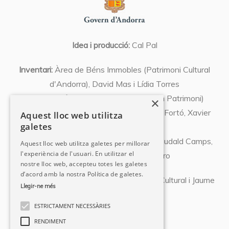
Idea i producció:
Cal Pal
Inventari:
Àrea de Béns Immobles (Patrimoni Cultural
d'Andorra), David Mas i Lídia Torres
Coordinació:
Xavier Llovera (Expert en Patrimoni)
×
Textos:
Olivier Codina, Josep Font, Abel Fortó, Xavier
Aquest lloc web utilitza
galetes
Llovera, Susanna Vela,
Albert Pujal, Miquel Orovio, David Mas, Eudald Camps,
Aquest lloc web utilitza galetes per millorar
l'experiència de l'usuari. En utilitzar el
Pedro Azara, Natàlia Chocarro
nostre lloc web, accepteu totes les galetes
d’acord amb la nostra Política de galetes.
Fotografies:
Departament de Patrimoni Cultural i Jaume
Llegir-ne més
Riba
ESTRICTAMENT NECESSÀRIES
RENDIMENT