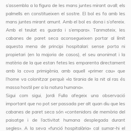
s’assembla a la figura de les mans juntes mirant avall; els
palmells en constitueixen el sostre. El bol es fa amb les
mans juntes mirant amunt. Amb el bol es dona i s’ofereix.
Amb el teulat es guarda i s’empara». Tanmateix, les
cabanes de paret seca aconsegueixen portar al límit
aquesta mena de principi hospitalari: sense porta ni
propietari (en la majoria de casos), el seu anonimat i la
matèria de la que estan fetes les emparenta directament
amb la cova primigènia, amb aquell «primer cau» que
l’home va colonitzar perquè «la tirania de la nit al ras és
massa hostil per a la natura humana».
Sigui com sigui, Jordi Fulla afegeix una observació
important que no pot ser passada per alt quan diu que les
cabanes de paret seca són «contenidors de memòria del
paisatge i de l’activitat humana desplegada durant
segles». A la seva «funció hospitalària» cal sumar-hi el