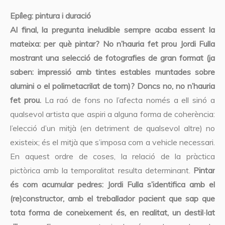
Epíleg: pintura i duració
Al final, la pregunta ineludible sempre acaba essent la
mateixa: per què pintar? No n’hauria fet prou Jordi Fulla
mostrant una selecció de fotografies de gran format (ja
saben: impressió amb tintes estables muntades sobre
alumini o el polimetacrilat de torn)? Doncs no, no n’hauria
fet prou.
La raó de fons no l’afecta només a ell sinó a
qualsevol artista que aspiri a alguna forma de coherència:
l’elecció d’un mitjà (en detriment de qualsevol altre) no
existeix; és el mitjà que s’imposa com a vehicle necessari.
En aquest ordre de coses, la relació de la pràctica
pictòrica amb la temporalitat resulta determinant.
Pintar
és com acumular pedres: Jordi Fulla s’identifica amb el
(re)constructor, amb el treballador pacient que sap que
tota forma de coneixement és, en realitat, un destil·lat