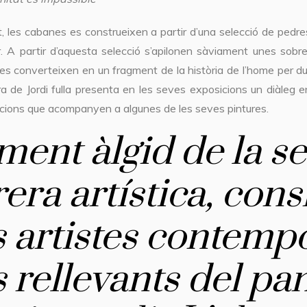
 les cabanes es construeixen a partir d’una selecció de pedre
r. A partir d’aquesta selecció s’apilonen sàviament unes sobr
es converteixen en un fragment de la història de l’home per d
ra de Jordi fulla presenta en les seves exposicions un diàleg e
lacions que acompanyen a algunes de les seves pintures.
ent àlgid de la s
rera artística, con
s artistes contemp
 rellevants del p