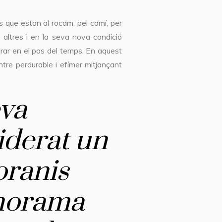
s que estan al rocam, pel camí, per
e altres i en la seva nova condició
urar en el pas del temps. En aquest
ntre perdurable i efímer mitjançant
eva
siderat un
oranis
anorama