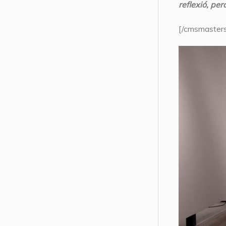
reflexió, pe
[/cmsmasters