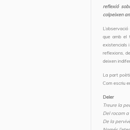
reflexió so
colpeixen am
L’observació 
que amb el 
existencials 
reflexions, d
deixen indife
La part poèti
Com escriu en
Deler
Treure la ped
Del rocam a 
De la perviv
Només l’eter