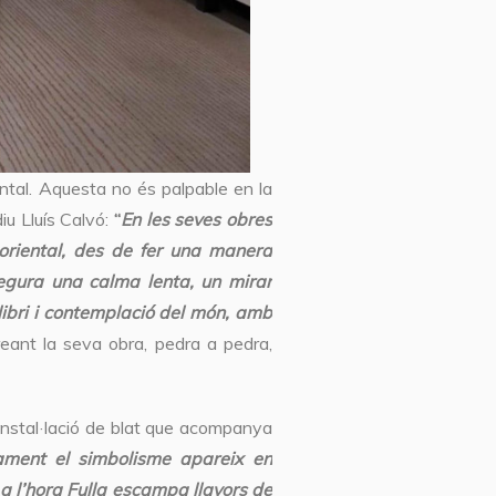
iental. Aquesta no és palpable en la
iu Lluís Calvó:
“
En les seves obres
a oriental, des de fer una manera
egura una calma lenta, un mirar
ilibri i contemplació del món, amb
reant la seva obra, pedra a pedra,
a instal·lació de blat que acompanya
ment el simbolisme apareix en
 I a l’hora Fulla escampa llavors de