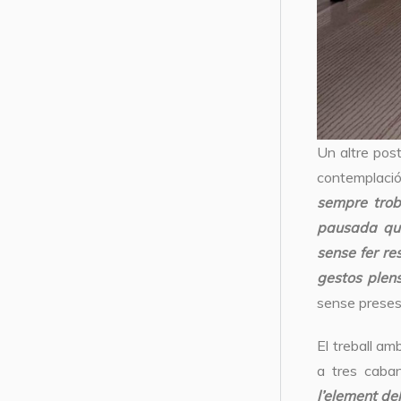
Un altre post
contemplació 
sempre trobe
pausada que
sense fer re
gestos plens
sense preses,
El treball am
a tres caban
l’element del