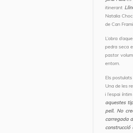
itinerant
Lli
Natalia Choca
de Can Frami
L’obra d’aque
pedra seca e
pastor volumè
entorn.
Els postulats
Una de les re
i l’espai ínt
aquestes tip
pell. No cre
carregada de
construcció