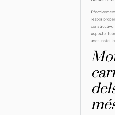
Efectivament,
l’espai prope
constructiva 
aspecte, l’ob
unes instal·
Mom
car
del
més