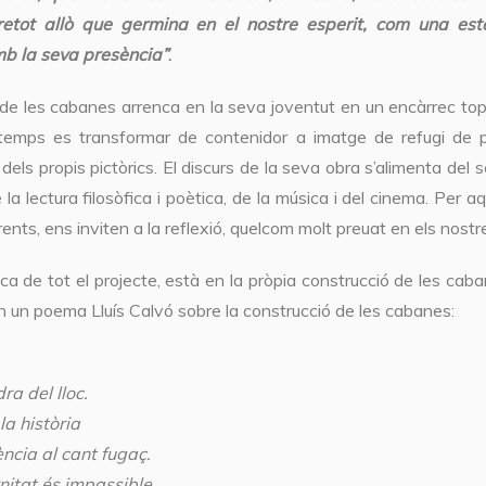
bretot allò que germina en el nostre esperit, com una e
b la seva presència”
.
de les cabanes arrenca en la seva joventut en un encàrrec topo
temps es transformar de contenidor a imatge de refugi d
i dels propis pictòrics. El discurs de la seva obra s’alimenta del
e la lectura filosòfica i poètica, de la música i del cinema. Per
rents, ens inviten a la reflexió, quelcom molt preuat en els nost
ca de tot el projecte, està en la pròpia construcció de les caba
 un poema Lluís Calvó sobre la construcció de les cabanes:
ra del lloc.
la història
ència al cant fugaç.
nitat és impassible