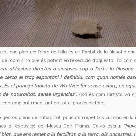
ulat que planteja l’obra de fulla és en l’àmbit de la filosofia or
de l’obra sinó que és patent en l’execució d’aquesta. Tal com d
m al·lusions directes o sinuoses cap a l’art i la filosofi
 cerca el traç espontani i definitiu, com quan només ass
s…És el principi taoista de Wu-Wei: fer sense esforç, en equ
 de naturalitat, sense urgències
”.
Així és com l’artista va c
 contemplant i meditant en tot el procés pictòric.
b gestos plens de naturalitat, pausats i repetitius culmina en l
es a l’exposició del Museu Can Framis. Calvó escriu:
“
Nova
 blat, que ens remet a la fertilitat, a la terra, als ancestres.