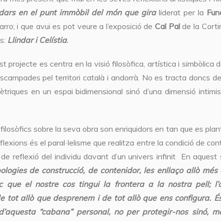
ndars en el punt immòbil del món que gira
liderat per la
Fun
rro; i que avui es pot veure a l’exposició de
Cal Pal
de la Cort
s:
Llindar i Celístia
.
st projecte es centra en la visió filosòfica, artística i simbòlic
scampades pel territori català i andorrà. No es tracta doncs d
triques en un espai bidimensional sinó d’una dimensió intimista
 filosòfics sobre la seva obra son enriquidors en tan que es pla
flexions és el paral·lelisme que realitza entre la condició de c
im de reflexió del individu davant d’un univers infinit En aquest 
ologies de construcció, de contenidor, les enllaço allò més
c que el nostre cos tingui la frontera a la nostra pell; 
 tot allò que desprenem i de tot allò que ens configura. É
 d’aquesta “cabana” personal, no per protegir-nos sinó, m