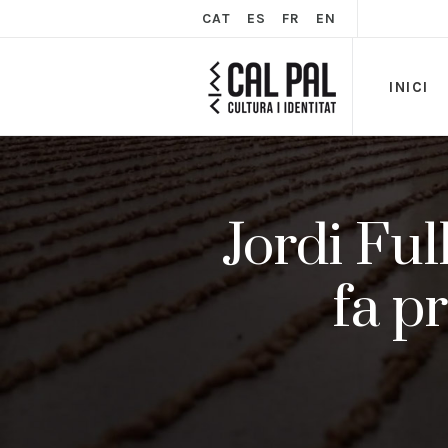
CAT
ES
FR
EN
INICI
Jordi Full
fa p