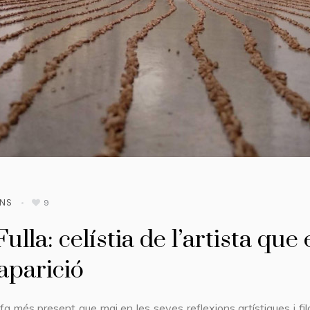
ONS
9
Fulla: celístia de l’artista que
aparició
fa més present que mai en les seves reflexions artístiques i fil