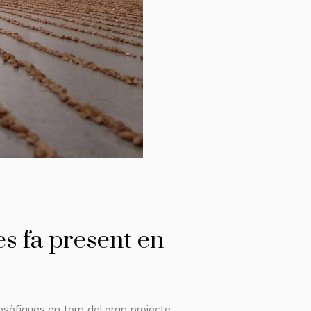
 es fa present en
osòfiques en torn del gran projecte