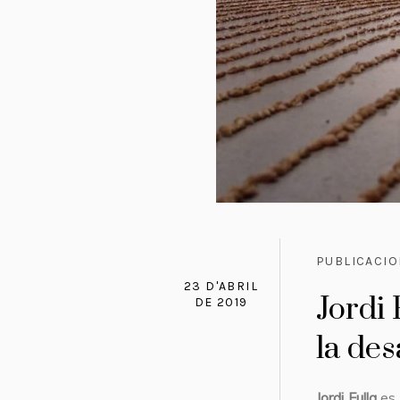
PUBLICACI
23 D'ABRIL
Jordi 
DE 2019
la des
Jordi Fulla
es 