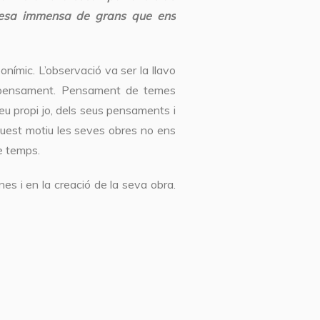
stesa immensa de grans que ens
nímic. L’observació va ser la llavo
e pensament. Pensament de temes
 seu propi jo, dels seus pensaments i
 aquest motiu les seves obres no ens
re temps.
nes i en la creació de la seva obra.